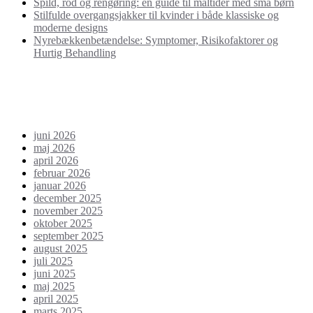
Spild, rod og rengøring: en guide til måltider med små børn
Stilfulde overgangsjakker til kvinder i både klassiske og
moderne designs
Nyrebækkenbetændelse: Symptomer, Risikofaktorer og
Hurtig Behandling
Seneste kommentarer
Arkiver
juni 2026
maj 2026
april 2026
februar 2026
januar 2026
december 2025
november 2025
oktober 2025
september 2025
august 2025
juli 2025
juni 2025
maj 2025
april 2025
marts 2025