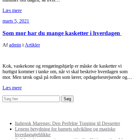
Læs mere
marts 5, 2021
Som mor har du mange kasketter i hverdagen
Af
admin
i
Artikler
Kok, vaskekone og rengøringshjælp er måske de kasketter vi
hurtigst kommer i tanke om, når vi skal beskrive hverdagen som
mor. Men tænk også på rollen som lærer, opdagelsesrejsende og…
Læs mere
Seneste indlæg
Italiensk Marengs: Den Perfekte Topping til Desserter
Legens betydning for barnets udvikling og magiske
hverdagsøjeblikke