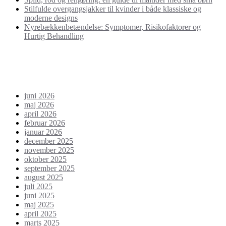
Stilfulde overgangsjakker til kvinder i både klassiske og
moderne designs
Nyrebækkenbetændelse: Symptomer, Risikofaktorer og
Hurtig Behandling
Seneste kommentarer
Arkiver
juni 2026
maj 2026
april 2026
februar 2026
januar 2026
december 2025
november 2025
oktober 2025
september 2025
august 2025
juli 2025
juni 2025
maj 2025
april 2025
marts 2025