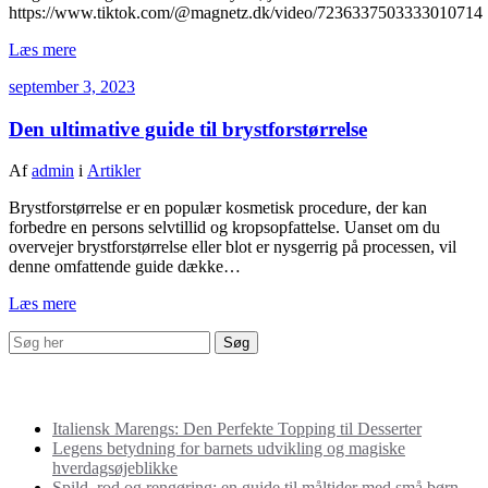
https://www.tiktok.com/@magnetz.dk/video/7236337503333010714
Læs mere
september 3, 2023
Den ultimative guide til brystforstørrelse
Af
admin
i
Artikler
Brystforstørrelse er en populær kosmetisk procedure, der kan
forbedre en persons selvtillid og kropsopfattelse. Uanset om du
overvejer brystforstørrelse eller blot er nysgerrig på processen, vil
denne omfattende guide dække…
Læs mere
Seneste indlæg
Italiensk Marengs: Den Perfekte Topping til Desserter
Legens betydning for barnets udvikling og magiske
hverdagsøjeblikke
Spild, rod og rengøring: en guide til måltider med små børn