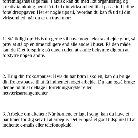
forretningsmæssige mål. Faktisk kan du med lidt organisering og
kreativ tænkning nemt få tid til din virksomhed til at passe ind i dine
forældreopgaver. Her er nogle tips til, hvordan du kan få tid til din
virksomhed, når du er en travl mor:
1. Stå tidligt op: Hvis du gerne vil have noget ekstra arbejde gjort, så
prøv at stå op en time tidligere end alle andre i huset. På den måde
kan du få et forspring på dagen uden at skulle bekymre dig om at
forstyrre nogen andre.
2. Brug din frokostpause: Hvis du har børn i skolen, kan du bruge
din frokostpause til at få indhentet noget arbejde. Du kan også bruge
denne tid til at deltage i forretningsmøder eller
netværksarrangementer.
3. Arbejde om aftenen: Når børnene er lagt i seng, kan du have et
par timer for dig selv til at arbejde. Det er også et godt tidspunkt til at
indhente e-mails eller telefonopkald.