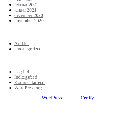
februar 2021
januar 2021
december 2020
november 2020
Kategorier
Artikler
Uncategorized
Meta
Log ind
Indlægsfeed
Kommentarfeed
WordPress.org
Proudly powered by
WordPress
| Theme:
Certify
by SpiceThemes