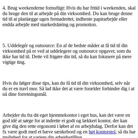
4. Brug weekenderne fornuftigt: Hvis du har fritid i weekenden, skal
du bruge den til at arbejde på din virksomhed. Du kan bruge denne
tid til at planlægge ugen fremadrettet, indhente papirarbejde eller
endda arbejde med markedsføring og promotion.
5. Uddelegér og outsource: En af de bedste måder at få tid til din
virksomhed på er ved at uddelegere og outsource opgaver, som du
ikke har tid til. Dette vil frigøre din tid, så du kan fokusere på mere
vigtige ting.
Hvis du følger disse tips, kan du få tid til din virksomhed, selv når
du er en travl mor. Så lad ikke det at være forælder forhindre dig i at
nå dine forretningsmål.
Arbejder du fra dit eget hjemmekontor i eget hus, kan det være en
god idé at sørge for at indrette et godt og lækkert kontor, der kan
give dig den rette ergonomi i løbet af en arbejdsdag. Derfor kan det
fx være godt med et hæve sænkebord og en
høj kontorstol
, så du har
mulighed for at variere din arbejdsstilling.